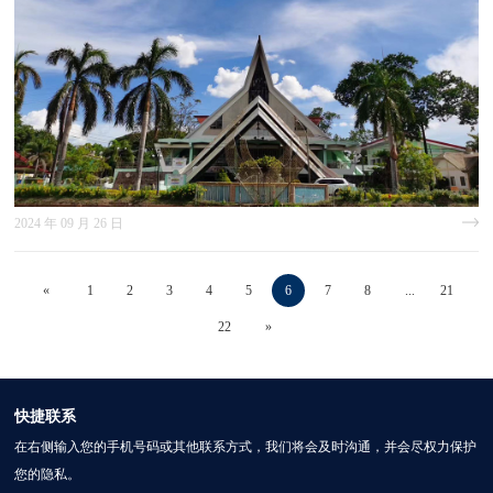
2024 年 09 月 26 日
«
1
2
3
4
5
6
7
8
...
21
22
»
快捷联系
在右侧输入您的手机号码或其他联系方式，我们将会及时沟通，并会尽权力保护
您的隐私。